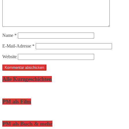
Name
*
E-Mail-Adresse
*
Website
Alle Kurzgeschichten
PM als Film
PM als Buch & mehr