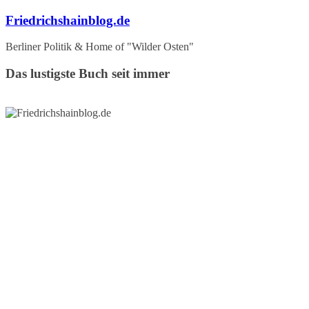
Zum
Friedrichshainblog.de
Inhalt
springen
Berliner Politik & Home of "Wilder Osten"
Das lustigste Buch seit immer