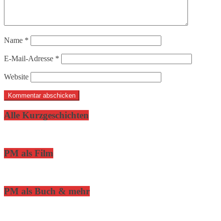
Name
*
E-Mail-Adresse
*
Website
Alle Kurzgeschichten
PM als Film
PM als Buch & mehr