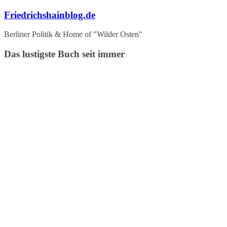
Zum
Friedrichshainblog.de
Inhalt
springen
Berliner Politik & Home of "Wilder Osten"
Das lustigste Buch seit immer