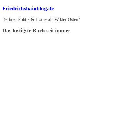
Zum
Friedrichshainblog.de
Inhalt
springen
Berliner Politik & Home of "Wilder Osten"
Das lustigste Buch seit immer