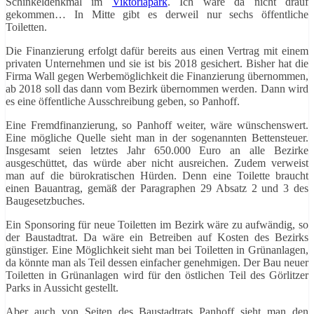
Schinkeldenkmal im
Viktoriapark
. Ich wäre da nicht drauf
gekommen… In Mitte gibt es derweil nur sechs öffentliche
Toiletten.
Die Finanzierung erfolgt dafür bereits aus einen Vertrag mit einem
privaten Unternehmen und sie ist bis 2018 gesichert. Bisher hat die
Firma Wall gegen Werbemöglichkeit die Finanzierung übernommen,
ab 2018 soll das dann vom Bezirk übernommen werden. Dann wird
es eine öffentliche Ausschreibung geben, so Panhoff.
Eine Fremdfinanzierung, so Panhoff weiter, wäre wünschenswert.
Eine mögliche Quelle sieht man in der sogenannten Bettensteuer.
Insgesamt seien letztes Jahr 650.000 Euro an alle Bezirke
ausgeschüttet, das würde aber nicht ausreichen. Zudem verweist
man auf die bürokratischen Hürden. Denn eine Toilette braucht
einen Bauantrag, gemäß der Paragraphen 29 Absatz 2 und 3 des
Baugesetzbuches.
Ein Sponsoring für neue Toiletten im Bezirk wäre zu aufwändig, so
der Baustadtrat. Da wäre ein Betreiben auf Kosten des Bezirks
günstiger. Eine Möglichkeit sieht man bei Toiletten in Grünanlagen,
da könnte man als Teil dessen einfacher genehmigen. Der Bau neuer
Toiletten in Grünanlagen wird für den östlichen Teil des Görlitzer
Parks in Aussicht gestellt.
Aber auch von Seiten des Baustadtrats Panhoff sieht man den