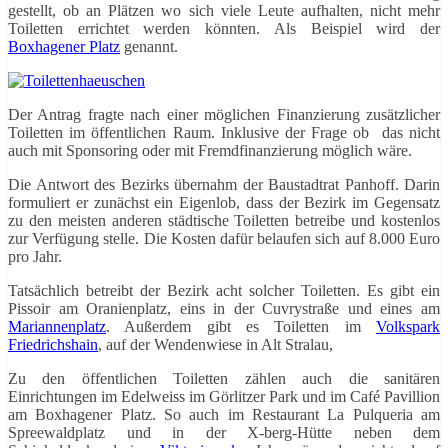
gestellt, ob an Plätzen wo sich viele Leute aufhalten, nicht mehr
Toiletten errichtet werden könnten. Als Beispiel wird der
Boxhagener Platz
genannt.
Der Antrag fragte nach einer möglichen Finanzierung zusätzlicher
Toiletten im öffentlichen Raum. Inklusive der Frage ob das nicht
auch mit Sponsoring oder mit Fremdfinanzierung möglich wäre.
Die Antwort des Bezirks übernahm der Baustadtrat Panhoff. Darin
formuliert er zunächst ein Eigenlob, dass der Bezirk im Gegensatz
zu den meisten anderen städtische Toiletten betreibe und kostenlos
zur Verfügung stelle. Die Kosten dafür belaufen sich auf 8.000 Euro
pro Jahr.
Tatsächlich betreibt der Bezirk acht solcher Toiletten. Es gibt ein
Pissoir am Oranienplatz, eins in der Cuvrystraße und eines am
Mariannenplatz
. Außerdem gibt es Toiletten im
Volkspark
Friedrichshain
, auf der Wendenwiese in Alt Stralau,
Zu den öffentlichen Toiletten zählen auch die sanitären
Einrichtungen im Edelweiss im Görlitzer Park und im Café Pavillion
am Boxhagener Platz. So auch im Restaurant La Pulqueria am
Spreewaldplatz und in der X-berg-Hütte neben dem