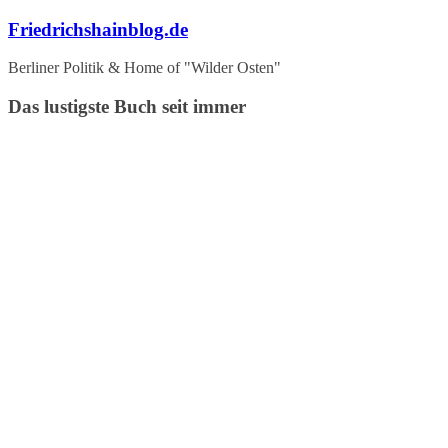
Zum
Friedrichshainblog.de
Inhalt
springen
Berliner Politik & Home of "Wilder Osten"
Das lustigste Buch seit immer