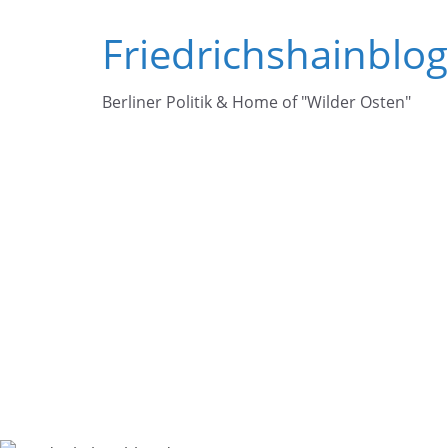
Zum
Friedrichshainblo
Inhalt
springen
Berliner Politik & Home of "Wilder Osten"