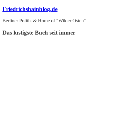
Zum
Friedrichshainblog.de
Inhalt
springen
Berliner Politik & Home of "Wilder Osten"
Das lustigste Buch seit immer