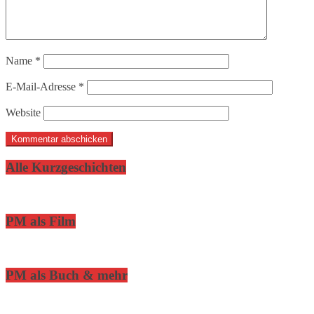
Name
*
E-Mail-Adresse
*
Website
Alle Kurzgeschichten
PM als Film
PM als Buch & mehr