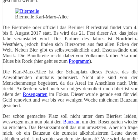
geschützt werden.
Biermeile Karl-Marx-Allee
Die Biermeile oder offiziell das Berliner Bierfestival findet vom 4.
bis 6. August 2017 statt. Es wird das 21. Fest dieser Art, das jedes
Jahr veranstaltet wird. Der Partner des Jahres ist Nordrhein-
Westfalen, jedoch finden sich Biersorten aus fast allen Ecken der
Welt. Neben Bier gibt es selbstverständlich auch Essensstände und
Musik. Die Bandbreite reicht dabei von Volksmusik über Ska und
Blues bis Rock (hier geht es zum
Programm
).
Die Karl-Marx-Allee ist der Schauplatz dieses Festes, das die
Anwohnenden durchaus polarisiert. Nicht alle sind von der
Menschenmenge begeistert, da das Areal im Anschluss nach Urin
riecht. Außerdem wird auch so einiges demoliert und dabei ist vor
allem der
Rosengarten
im Fokus. Dieser wurde gerade erst für viel
Geld renoviert und war bis vor wenigen Woche mit einem Bauzaun
gesichert.
Der schön gemachte Platz soll nicht unter dem Bierfest leiden,
weswegen man nun plant den
Bauzaun
um den Rosengarten wieder
zu errichten. Das Bezirksamt soll das nun umsetzten. Aber ich frage
mich, ob ein Bauzaun die zumeist alkoholisierten Leute davon
abhalten wird. Und wohin wandern sie dann ab? Wie wird dann die