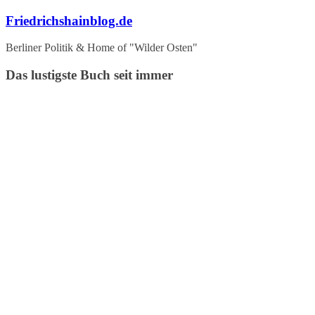
Zum
Friedrichshainblog.de
Inhalt
springen
Berliner Politik & Home of "Wilder Osten"
Das lustigste Buch seit immer