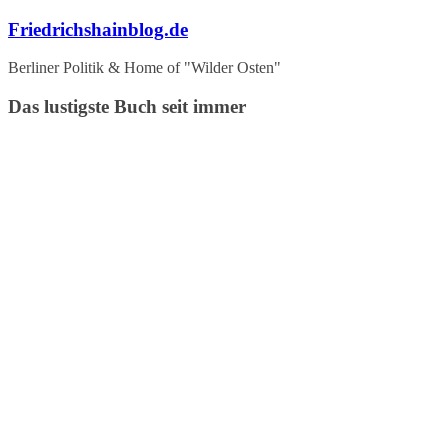
Zum
Friedrichshainblog.de
Inhalt
springen
Berliner Politik & Home of "Wilder Osten"
Das lustigste Buch seit immer