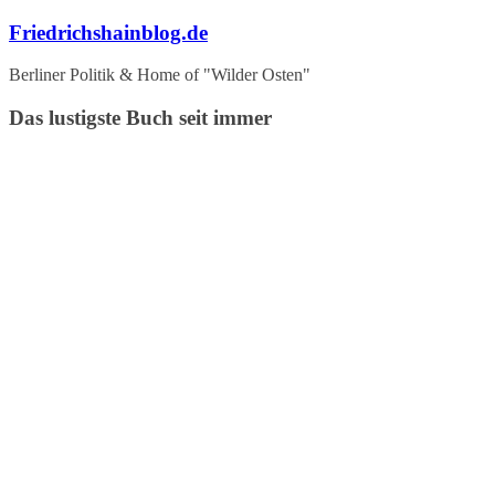
Zum
Friedrichshainblog.de
Inhalt
springen
Berliner Politik & Home of "Wilder Osten"
Das lustigste Buch seit immer