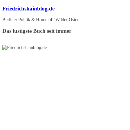
Zum
Friedrichshainblog.de
Inhalt
springen
Berliner Politik & Home of "Wilder Osten"
Das lustigste Buch seit immer