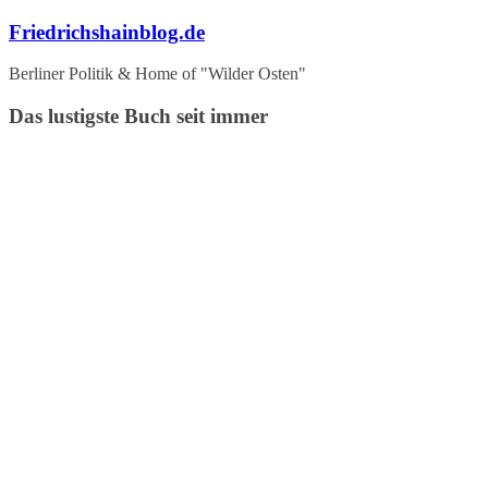
Zum
Friedrichshainblog.de
Inhalt
springen
Berliner Politik & Home of "Wilder Osten"
Das lustigste Buch seit immer