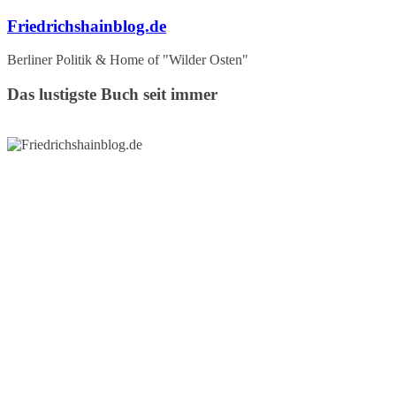
Zum
Friedrichshainblog.de
Inhalt
springen
Berliner Politik & Home of "Wilder Osten"
Das lustigste Buch seit immer