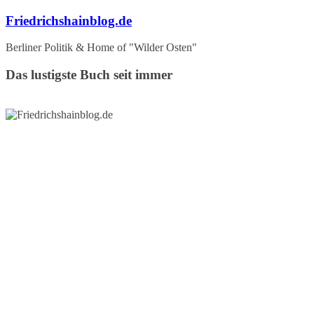
Zum
Friedrichshainblog.de
Inhalt
springen
Berliner Politik & Home of "Wilder Osten"
Das lustigste Buch seit immer