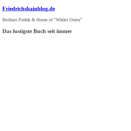
Zum
Friedrichshainblog.de
Inhalt
springen
Berliner Politik & Home of "Wilder Osten"
Das lustigste Buch seit immer