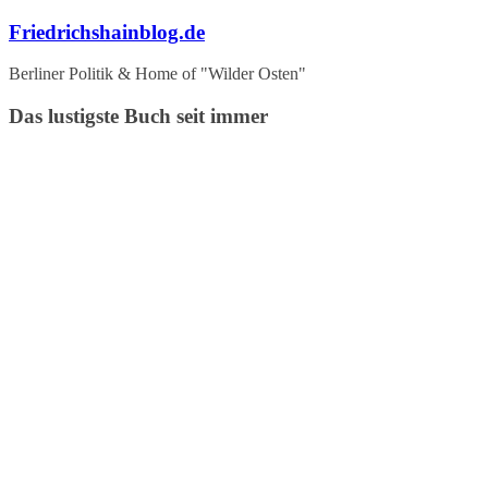
Zum
Friedrichshainblog.de
Inhalt
springen
Berliner Politik & Home of "Wilder Osten"
Das lustigste Buch seit immer