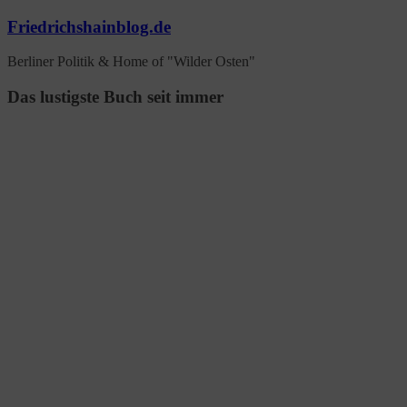
Zum
Friedrichshainblog.de
Inhalt
springen
Berliner Politik & Home of "Wilder Osten"
Das lustigste Buch seit immer