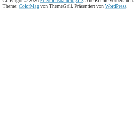
Copyright © 2026
Friedrichshainblog.de
. Alle Rechte vorbehalten.
Theme:
ColorMag
von ThemeGrill. Präsentiert von
WordPress
.