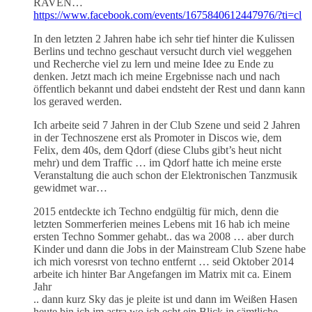
RAVEN…
https://www.facebook.com/events/1675840612447976/?ti=cl
In den letzten 2 Jahren habe ich sehr tief hinter die Kulissen
Berlins und techno geschaut versucht durch viel weggehen
und Recherche viel zu lern und meine Idee zu Ende zu
denken. Jetzt mach ich meine Ergebnisse nach und nach
öffentlich bekannt und dabei endsteht der Rest und dann kann
los geraved werden.
Ich arbeite seid 7 Jahren in der Club Szene und seid 2 Jahren
in der Technoszene erst als Promoter in Discos wie, dem
Felix, dem 40s, dem Qdorf (diese Clubs gibt’s heut nicht
mehr) und dem Traffic … im Qdorf hatte ich meine erste
Veranstaltung die auch schon der Elektronischen Tanzmusik
gewidmet war…
2015 entdeckte ich Techno endgültig für mich, denn die
letzten Sommerferien meines Lebens mit 16 hab ich meine
ersten Techno Sommer gehabt.. das wa 2008 … aber durch
Kinder und dann die Jobs in der Mainstream Club Szene habe
ich mich voresrst von techno entfernt … seid Oktober 2014
arbeite ich hinter Bar Angefangen im Matrix mit ca. Einem
Jahr
.. dann kurz Sky das je pleite ist und dann im Weißen Hasen
heute bin ich im astra wo ich echt ein Blick in sämtliche