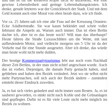
und das ist für die kreativen Köpfe nicht so anziehend, wie eine
gewisse Lebensfreiheit und geringe Lebenshaltungskosten. Ich
denke, gerade letzteres war der Genickbruch der Stadt. Und mit dem
Geld kommt auch eine Moral von oben herab dazu, wie ich finde.
Vor ca. 25 Jahren sah ich eine alte Frau auf der Kreuzung Oranien-
Ecke Adalbertstraße. Sie war kaum bekleidet und schrie voller
Inbrunst die Ampeln an. Warum auch immer. Das ist eben Berlin
dachte ich, aber ist es das heute noch? Will man das überhaupt?
Heute fahren die Straße Luxusschlitten um die Wette, mit laut
aufheulendem Motor, und vielleicht morgens um 5 Uhr ist da der
Verkehr mal für eine Stunde ausgesetzt. Aber ich denke, das würde
man heute wohl nicht mehr dulden.
Der heutige
Kommerzpartytourismus
lebt nur noch vom Nachhall
dieser Zeit Berlins, in der man nicht schief angeschaut wurde. Auch
das ist vorbei. Diejenigen, die damals Party gemacht haben, sind
geblieben und haben den Bezirk verändert. Jetzt wo sie selbst nicht
mehr Partymachen, soll sich auch der Bezirk ändern – zumindest
entsteht dieser Eindruck zuweilen.
Ja, es hat sich vieles geändert und nicht immer zum Besten. Ja, es ist
sauberer geworden, es stinkt nicht nach Kohle und die Grünanlagen
sind gepflegter. Dafür ist es für viele Leute nicht mehr möglich im
Bezirk zu wohnen.