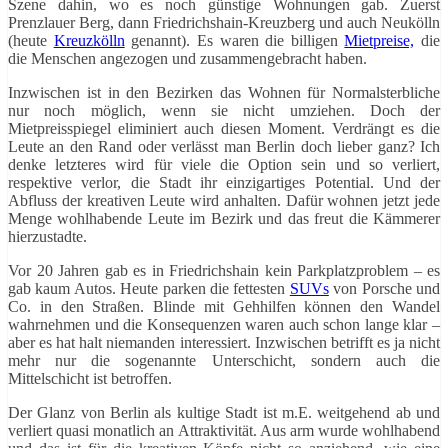
Szene dahin, wo es noch günstige Wohnungen gab. Zuerst
Prenzlauer Berg, dann Friedrichshain-Kreuzberg und auch Neukölln
(heute
Kreuzkölln
genannt). Es waren die billigen
Mietpreise,
die
die Menschen angezogen und zusammengebracht haben.
Inzwischen ist in den Bezirken das Wohnen für Normalsterbliche
nur noch möglich, wenn sie nicht umziehen. Doch der
Mietpreisspiegel eliminiert auch diesen Moment. Verdrängt es die
Leute an den Rand oder verlässt man Berlin doch lieber ganz? Ich
denke letzteres wird für viele die Option sein und so verliert,
respektive verlor, die Stadt ihr einzigartiges Potential. Und der
Abfluss der kreativen Leute wird anhalten. Dafür wohnen jetzt jede
Menge wohlhabende Leute im Bezirk und das freut die Kämmerer
hierzustadte.
Vor 20 Jahren gab es in Friedrichshain kein Parkplatzproblem – es
gab kaum Autos. Heute parken die fettesten
SUVs
von Porsche und
Co. in den Straßen. Blinde mit Gehhilfen können den Wandel
wahrnehmen und die Konsequenzen waren auch schon lange klar –
aber es hat halt niemanden interessiert. Inzwischen betrifft es ja nicht
mehr nur die sogenannte Unterschicht, sondern auch die
Mittelschicht ist betroffen.
Der Glanz von Berlin als kultige Stadt ist m.E. weitgehend ab und
verliert quasi monatlich an Attraktivität. Aus arm wurde wohlhabend