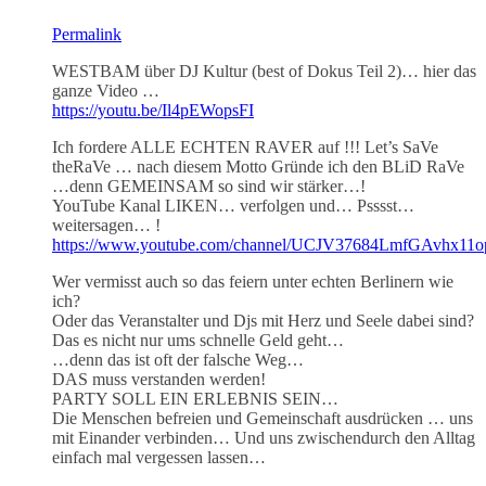
Permalink
WESTBAM über DJ Kultur (best of Dokus Teil 2)… hier das
ganze Video …
https://youtu.be/Il4pEWopsFI
Ich fordere ALLE ECHTEN RAVER auf !!! Let’s SaVe
theRaVe … nach diesem Motto Gründe ich den BLiD RaVe
…denn GEMEINSAM so sind wir stärker…!
YouTube Kanal LIKEN… verfolgen und… Psssst…
weitersagen… !
https://www.youtube.com/channel/UCJV37684LmfGAvhx11
Wer vermisst auch so das feiern unter echten Berlinern wie
ich?
Oder das Veranstalter und Djs mit Herz und Seele dabei sind?
Das es nicht nur ums schnelle Geld geht…
…denn das ist oft der falsche Weg…
DAS muss verstanden werden!
PARTY SOLL EIN ERLEBNIS SEIN…
Die Menschen befreien und Gemeinschaft ausdrücken … uns
mit Einander verbinden… Und uns zwischendurch den Alltag
einfach mal vergessen lassen…