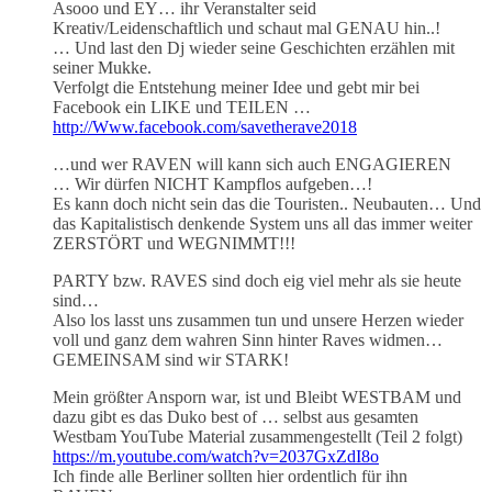
Asooo und EY… ihr Veranstalter seid
Kreativ/Leidenschaftlich und schaut mal GENAU hin..!
… Und last den Dj wieder seine Geschichten erzählen mit
seiner Mukke.
Verfolgt die Entstehung meiner Idee und gebt mir bei
Facebook ein LIKE und TEILEN …
http://Www.facebook.com/savetherave2018
…und wer RAVEN will kann sich auch ENGAGIEREN
… Wir dürfen NICHT Kampflos aufgeben…!
Es kann doch nicht sein das die Touristen.. Neubauten… Und
das Kapitalistisch denkende System uns all das immer weiter
ZERSTÖRT und WEGNIMMT!!!
PARTY bzw. RAVES sind doch eig viel mehr als sie heute
sind…
Also los lasst uns zusammen tun und unsere Herzen wieder
voll und ganz dem wahren Sinn hinter Raves widmen…
GEMEINSAM sind wir STARK!
Mein größter Ansporn war, ist und Bleibt WESTBAM und
dazu gibt es das Duko best of … selbst aus gesamten
Westbam YouTube Material zusammengestellt (Teil 2 folgt)
https://m.youtube.com/watch?v=2037GxZdI8o
Ich finde alle Berliner sollten hier ordentlich für ihn