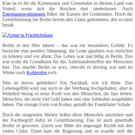
Klar ist es für die Kommunen und Gemeinden in diesem Land von
Vorteil, wenn sich die Reichen dort niederlassen. Auch
Eigentumswohnungen
füllen die Kassen der Gemeinden. Doch die
Gentrifizierung hat Berlin bereits den Glanz genommen, den es einst
besaß.
Berlin in den 90er Jahren – das war ein besonderes Gefühl. Es
herrschte eine positive Stimmung, die Leute glaubten was erreichen
zu können und vor allem: Das Leben war mal billig in Berlin. Das
war wohl die Grundbasis für das Aufeinandertreffen der Menschen
hier. Das machte Berlin so sexy, obwohl es dreckig war und im
Winter nach
Kohleofen
roch.
Was ist davon geblieben? Ein Nachhall, wie ich finde. Das
Lebensgefühl wird nur noch in der Werbung hochgehalten, aber in
Wahrheit bezog es seine Kraft von den Menschen, die hier lebten.
Menschen, die nicht viel Geld hatten und eine Subkultur ausgebildet
haben. Die einzige Form von Kultur, gemäß der Frankfurter Schule.
Doch die steigenden Mieten ließen diese Menschen umziehen und
der Fachbegriff dafür ist Gentrifizierung. Das ist auch innerhalb
Berlin so gewesen. Zuerst war Mitte der angesagte Bezirk mit den
vielen Clubs. Dann kam die Regierung und so wandte sich die