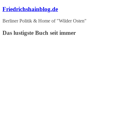
Zum
Friedrichshainblog.de
Inhalt
springen
Berliner Politik & Home of "Wilder Osten"
Das lustigste Buch seit immer