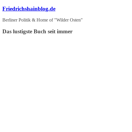
Zum
Friedrichshainblog.de
Inhalt
springen
Berliner Politik & Home of "Wilder Osten"
Das lustigste Buch seit immer