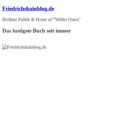
Zum
Friedrichshainblog.de
Inhalt
springen
Berliner Politik & Home of "Wilder Osten"
Das lustigste Buch seit immer