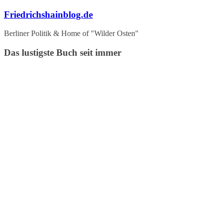
Zum
Friedrichshainblog.de
Inhalt
springen
Berliner Politik & Home of "Wilder Osten"
Das lustigste Buch seit immer