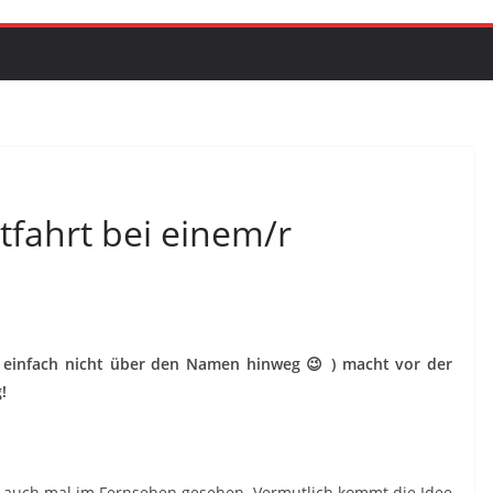
tfahrt bei einem/r
m einfach nicht über den Namen hinweg 😉 ) macht vor der
!
das auch mal im Fernsehen gesehen. Vermutlich kommt die Idee