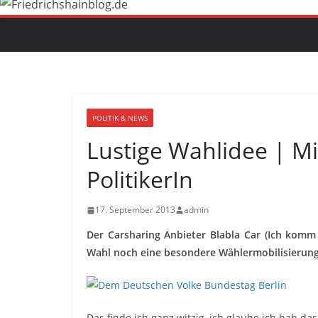
POLITIK & NEWS
Lustige Wahlidee | Mi
PolitikerIn
17. September 2013
admin
Der Carsharing Anbieter Blabla Car (Ich kom
Wahl noch eine besondere Wählermobilisierung
Das finde ich ganz witzig, ich glaube ich hab 