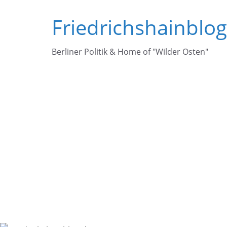
Zum
Friedrichshainblo
Inhalt
springen
Berliner Politik & Home of "Wilder Osten"