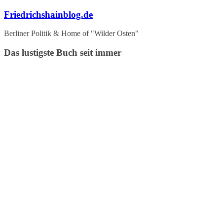
Zum
Friedrichshainblog.de
Inhalt
springen
Berliner Politik & Home of "Wilder Osten"
Das lustigste Buch seit immer