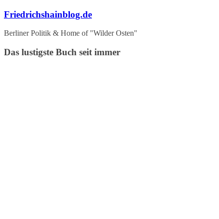
Zum
Friedrichshainblog.de
Inhalt
springen
Berliner Politik & Home of "Wilder Osten"
Das lustigste Buch seit immer