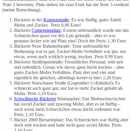
Note 2 bewerten, Platz sieben bis zum Ende hat die Note 3 verdient
(meine Betrachtung).
Bäckerei in der
Koppenstraße
: Es war fluffig, guter Anteil
Mohn und Zucker. Preis 0,90 Euro!
Bäckerei
Comensiusplatz
: Extrem unfreundlich wurde mir das
Schneckchen quasi vor den Latz geknallt – aber es war
genauso lecker wie auf Platz eins! Doch der Preis: 1,30 Euro
Bäckerei Neue Bahnhofstraße: Trotz unfreundlicher
Bedienung war es gut, Zucker-Mohn-Verhältnis war gut, nur
etwas, wenn auch wirklich wenig, trocken. Preis 0.99 Euro
Bäckerei Straßmannstraße: Freundliches Personal, sehr nett
und ordentlich. Genau wie davor, ganz leicht trocken – aber
gutes Zucker-Mohn-Verhältnis. Platz drei und vier sind
eigentlich die gleichen, allerdings kostet es hier: 1,20 Euro.
Bäckerei Warschauer Straße (Gegenüber U-Bahnhof): Es
schmeckt auch ganz gut, nur hat es mehr Zucker gehabt als
Mohn. Preis 1,10 Euro.
Schwäbische Bäckerei
Wismarplatz: Das Mohnschneckchen
hat zuviel Zucker und zuwenig Mohn, aber es ist fluffig –
auch wenn mein Schneckchen etwas leicht verbrannt war.
Preis: 1,10 Euro
Bäcker 2000 Bersarinplatz: Das Schneckchen war fluffig aber
doch sehr trocken und hatte nicht ganz soviel Mohn. Preis:
1,10 Euro.