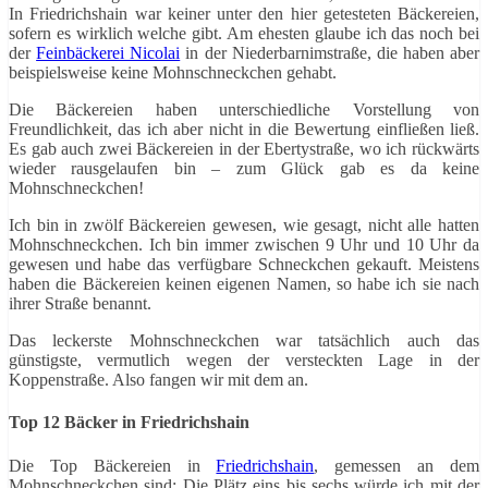
In Friedrichshain war keiner unter den hier getesteten Bäckereien,
sofern es wirklich welche gibt. Am ehesten glaube ich das noch bei
der
Feinbäckerei Nicolai
in der Niederbarnimstraße, die haben aber
beispielsweise keine Mohnschneckchen gehabt.
Die Bäckereien haben unterschiedliche Vorstellung von
Freundlichkeit, das ich aber nicht in die Bewertung einfließen ließ.
Es gab auch zwei Bäckereien in der Ebertystraße, wo ich rückwärts
wieder rausgelaufen bin – zum Glück gab es da keine
Mohnschneckchen!
Ich bin in zwölf Bäckereien gewesen, wie gesagt, nicht alle hatten
Mohnschneckchen. Ich bin immer zwischen 9 Uhr und 10 Uhr da
gewesen und habe das verfügbare Schneckchen gekauft. Meistens
haben die Bäckereien keinen eigenen Namen, so habe ich sie nach
ihrer Straße benannt.
Das leckerste Mohnschneckchen war tatsächlich auch das
günstigste, vermutlich wegen der versteckten Lage in der
Koppenstraße. Also fangen wir mit dem an.
Top 12 Bäcker in Friedrichshain
Die Top Bäckereien in
Friedrichshain
, gemessen an dem
Mohnschneckchen sind: Die Plätz eins bis sechs würde ich mit der