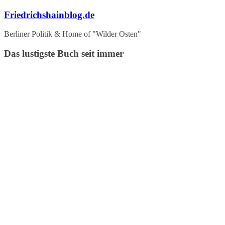
Zum
Friedrichshainblog.de
Inhalt
springen
Berliner Politik & Home of "Wilder Osten"
Das lustigste Buch seit immer