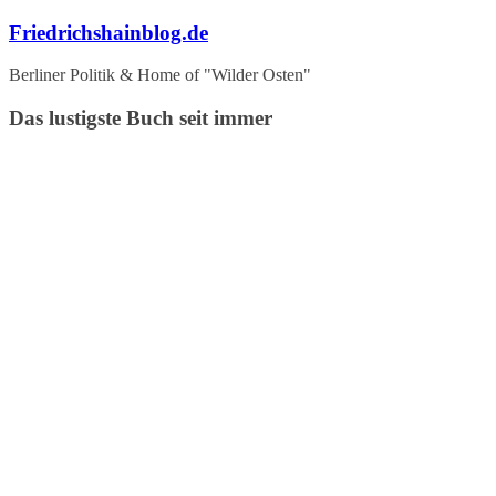
Zum
Friedrichshainblog.de
Inhalt
springen
Berliner Politik & Home of "Wilder Osten"
Das lustigste Buch seit immer