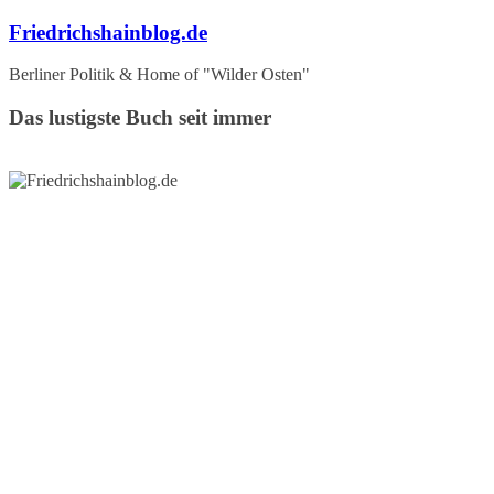
Zum
Friedrichshainblog.de
Inhalt
springen
Berliner Politik & Home of "Wilder Osten"
Das lustigste Buch seit immer