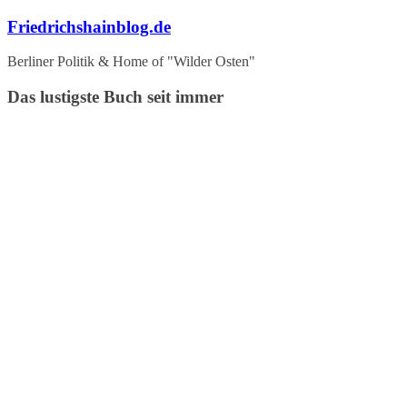
Zum
Friedrichshainblog.de
Inhalt
springen
Berliner Politik & Home of "Wilder Osten"
Das lustigste Buch seit immer