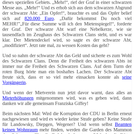
dieses speziellen Gebiets. „Mehr!“, rief der Graf in einer schwarzen
Messe aus. „Mehr!“ Und es erhob sich aus dem schwarzen Abgrund
der schwarze Abt: „Ein Opfer!“, brauchte es und das Opfer belief
sich auf
820.000 Euro
. „Dafür bekommst Du noch viel
MEHR!”„Für diese Summe will ich den Mietenspiegel!“, forderte
der Graf. Der schwarze Abt warf eine Nebelkerze, wie sie
tausendfach im Zeughaus des Schwarzen Clans steht, und es war
klar. Der Mietendeckel wird, so sagte es der schwarze Abt,
„modifiziert“. Jetzt rate mal, zu wessen Kosten das geht?
Und so nahm der schwarze Abt das Geld und sicherte es zum Wohl
des Schwarzen Clans. Denn die Freiheit des schwarzen Abts ist
immer nur die Freiheit des Schwarzen Clans. Auf dem Turm der
roten Burg hörte man ein boshaftes Lachen. Der Schwarze Abt
freute sich, dass er so viel mehr einsacken konnte als
seine
Vorgängerin
.
Und wenn der Mietverein nun jetzt davor warnt, dass alles an
Mieterhöhungen
mitgenommen wird, was es geben wird, dann
danken wir alle gemeinsam Franziska Giffey!
Beim nächsten Mal: Wird die Korruption der CDU in Berlin erneut
nachgewiesen und wird es wieder keine Strafe geben? Keine Strafe
für Landowsky, Diepgen, Wegener? Und wenn selbst
Beamten
keinen Wohnraum
mehr finden, werden die Garden des Mammon