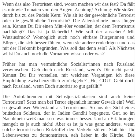
Wenn das also Terroristen sind, woran machen wir das fest? Da fällt
es mir wie Tomaten von den Augen. Achtung! Achtung: Wir stoßen
durch bis zu des Pudels Kern: Wie alt ist der gewöhnliche Terrorist
oder die gewöhnliche Terroristin? Die Alterskohorte muss jünger
sein. Kannst Du Dir einen Mitt-40er vorstellen, der dem Terrorismus
nachhängt? Das ist ja lächerlich! Wie soll der aussehen? Mit
Wutausdruck? Womöglich auch noch ehrbare Bürgerinnen und
Bürger, die sich besser fühlen, wenn sie andere erniedrigen und das
mit der Herkunft begründen. Was soll das denn sein? Als Nächstes
willst Du auch noch die Vornamen wissen oder was?
Früher hat man vermeintliche Sozialist*innen nach Russland
verwunschen. Geh doch nach Russland, wenn’s Dir nicht passt.
Kannst Du Dir vorstellen, mit welchem Vergnügen ich diese
Empfehlung zwischenzeitlich zurückgebe? „He, CDU! Geht doch
nach Russland, wenn Euch autoritär so gut gefällt!“
Die Autofahrenden mit Selbstjustizfantasien sind auch keine
Terroristen? Setzt man bei Terror eigentlich immer Gewalt ein? Weil
so gewaltloser Widerstand als Terrorismus. So aus der Sicht eines
britischen Soldaten, der in Indien Gandhi begegnete. Gut, so im
Nachhinein weiß man so etwas immer besser. Und an Erfahrungen
mangelt es ja auch nicht! Aber es ist ja was ganz anderes, wenn
solche terroristischen Rotzlöffel den Verkehr stören. Statt hier für
Lebenswertes zu demonstrieren, geh lieber in die Kirche. Die