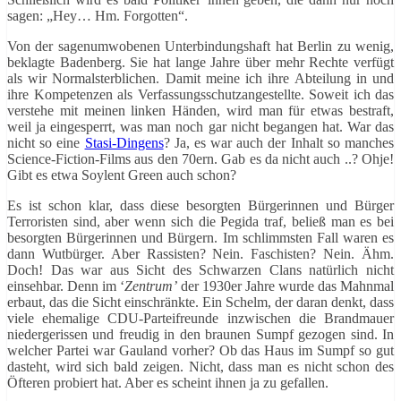
sagen: „Hey… Hm. Forgotten“.
Von der sagenumwobenen Unterbindungshaft hat Berlin zu wenig,
beklagte Badenberg. Sie hat lange Jahre über mehr Rechte verfügt
als wir Normalsterblichen. Damit meine ich ihre Abteilung in und
ihre Kompetenzen als Verfassungsschutzangestellte. Soweit ich das
verstehe mit meinen linken Händen, wird man für etwas bestraft,
weil ja eingesperrt, was man noch gar nicht begangen hat. War das
nicht so eine
Stasi-Dingens
? Ja, es war auch der Inhalt so manches
Science-Fiction-Films aus den 70ern. Gab es da nicht auch ..? Ohje!
Gibt es etwa Soylent Green auch schon?
Es ist schon klar, dass diese besorgten Bürgerinnen und Bürger
Terroristen sind, aber wenn sich die Pegida traf, beließ man es bei
besorgten Bürgerinnen und Bürgern. Im schlimmsten Fall waren es
dann Wutbürger. Aber Rassisten? Nein. Faschisten? Nein. Ähm.
Doch! Das war aus Sicht des Schwarzen Clans natürlich nicht
einsehbar. Denn im ‘
Zentrum’
der 1930er Jahre wurde das Mahnmal
erbaut, das die Sicht einschränkte. Ein Schelm, der daran denkt, dass
viele ehemalige CDU-Parteifreunde inzwischen die Brandmauer
niedergerissen und freudig in den braunen Sumpf gezogen sind. In
welcher Partei war Gauland vorher? Ob das Haus im Sumpf so gut
dasteht, wird sich bald zeigen. Nicht, dass man es nicht schon des
Öfteren probiert hat. Aber es scheint ihnen ja zu gefallen.