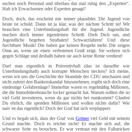
suchen noch Personal und überlass das mal ruhig den „Experten“.
Hab ich Erwachsenen oder Experten gesagt?
Doch, doch, das erscheint mir immer plausibler. Die Jugend von
heute ist schuld. Dann ist ja klar, was der nächste Schritt ist! Wir
brauchen eine Unterbindungshaft für die Jugend. Jugendliche
machen doch immer irgendeinen Scheiß. Dreh Dich um, und
Jugendliche begehen Straftaten! Schwarzfahren! Und diese
furchtbare Musik! Die haben gar keinen Respekt mehr. Die zeigen
Oma an, wenn sie einen verbotenen Gruß zeigt. Sie wehren sich
gegen Schläge und deshalb haben sie auch keine Rente verdient!
Darf man eigentlich in Präventivhaft (das ist dasselbe wie
Unterbindungshaft) auch korrupte Menschen stecken? Ich meine,
wenn wir uns die Geschichte der Skandale der CDU anschauen und
nicht zuletzt den Bankenskandal hinzunehmen, ergibt sich doch eine
eindeutige Gefahrenlage? Immerhin waren es regelmäßig Millionen,
die die Immobilienbranche locker gemacht hat. Warum sollten die so
viel Geld investieren, wenn da gar nichts bei rumkommt? Glaubst
Du ehrlich, die spenden Millionen und wollen nichts dafür? Wie
naiv ist das eigentlich? Doch der Graf hat sich verplappert.
Und es begab sich, dass der Graf von
Gröner
viel Geld mit seinem
Grund machte. Doch es reichte nicht! Er machte sich auf, die
schwarze Seite zu besuchen. Er war vertraut mit den Fallstricken