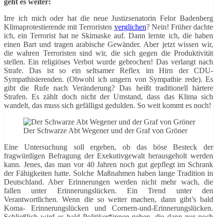
geht es weiter:
Irre ich mich oder hat die neue Justizsenatorin Felor Badenberg
Klimaprotestierende mit Terroristen
verglichen
? Nein! Früher dachte
ich, ein Terrorist hat ne Skimaske auf. Dann lernte ich, die haben
einen Bart und tragen arabische Gewänder. Aber jetzt wissen wir,
die wahren Terroristen sind wir, die sich gegen die Produktivität
stellen. Ein religiöses Verbot wurde gebrochen! Das verlangt nach
Strafe. Das ist so ein seltsamer Reflex im Hirn der CDU-
Sympathisierenden. (Obwohl ich ungern von Sympathie rede). Es
gibt die Rufe nach Veränderung? Das heißt traditionell härtere
Strafen. Es zählt doch nicht der Umstand, dass das Klima sich
wandelt, das muss sich gefälligst gedulden. So weit kommt es noch!
Der Schwarze Abt Wegener und der Graf von Gröner
Eine Untersuchung soll ergeben, ob das böse Besteck der
fragwürdigen Befragung der Exekutivgewalt herausgeholt werden
kann. Jenes, das man vor 40 Jahren noch gut gepflegt im Schrank
der Fähigkeiten hatte. Solche Maßnahmen haben lange Tradition in
Deutschland. Aber Erinnerungen werden nicht mehr wach, die
fallen unter Erinnerungslücken. Ein Trend unter den
Verantwortlichen. Wenn die so weiter machen, dann gibt’s bald
Koma- Erinnerungslücken und Cornern-und-Erinnerungslücken.
Schließlich wird es bald Politiker*innen geben, die dann nur noch