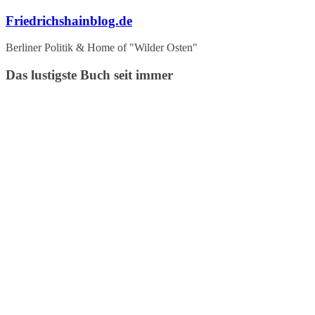
Zum
Friedrichshainblog.de
Inhalt
springen
Berliner Politik & Home of "Wilder Osten"
Das lustigste Buch seit immer