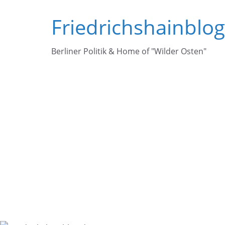
Zum
Friedrichshainblo
Inhalt
springen
Berliner Politik & Home of "Wilder Osten"