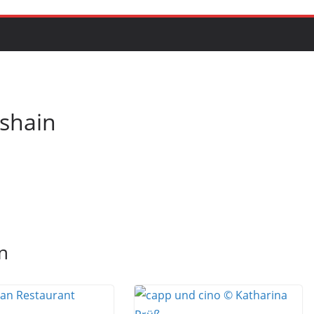
shain
n