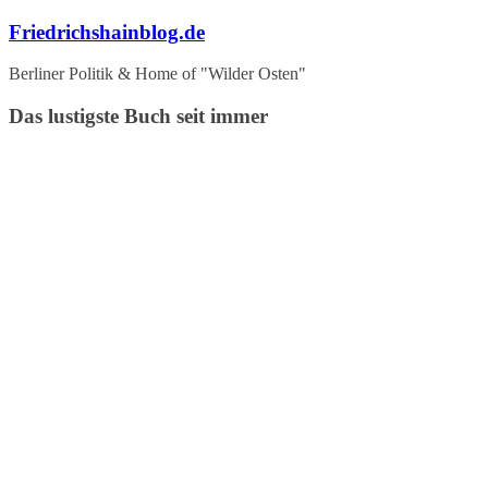
Zum
Friedrichshainblog.de
Inhalt
springen
Berliner Politik & Home of "Wilder Osten"
Das lustigste Buch seit immer