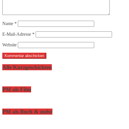
Name
*
E-Mail-Adresse
*
Website
Alle Kurzgeschichten
PM als Film
PM als Buch & mehr