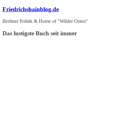
Zum
Friedrichshainblog.de
Inhalt
springen
Berliner Politik & Home of "Wilder Osten"
Das lustigste Buch seit immer