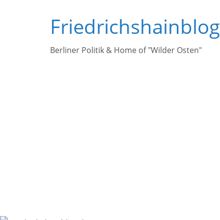
Zum
Friedrichshainblo
Inhalt
springen
Berliner Politik & Home of "Wilder Osten"