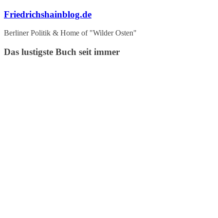
Zum
Friedrichshainblog.de
Inhalt
springen
Berliner Politik & Home of "Wilder Osten"
Das lustigste Buch seit immer