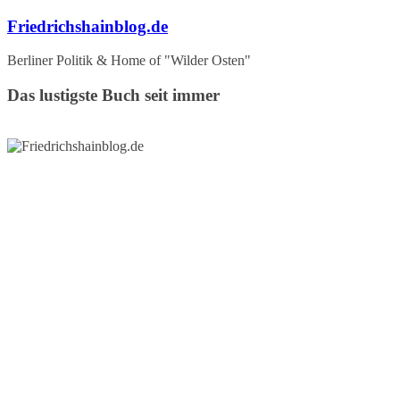
Zum
Friedrichshainblog.de
Inhalt
springen
Berliner Politik & Home of "Wilder Osten"
Das lustigste Buch seit immer