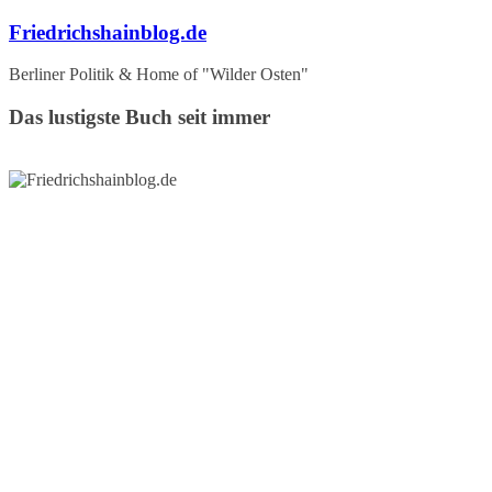
Zum
Friedrichshainblog.de
Inhalt
springen
Berliner Politik & Home of "Wilder Osten"
Das lustigste Buch seit immer