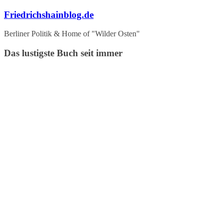
Zum
Friedrichshainblog.de
Inhalt
springen
Berliner Politik & Home of "Wilder Osten"
Das lustigste Buch seit immer