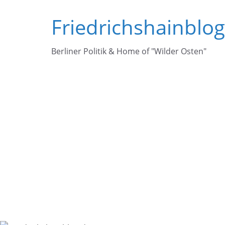
Zum
Friedrichshainblo
Inhalt
springen
Berliner Politik & Home of "Wilder Osten"