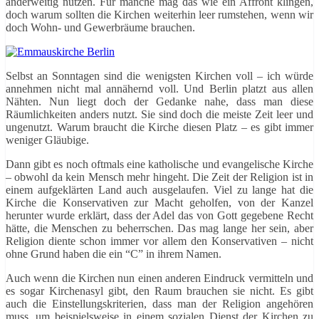
anderweitig nutzen. Für manche mag das wie ein Affront klingen,
doch warum sollten die Kirchen weiterhin leer rumstehen, wenn wir
doch Wohn- und Gewerbräume brauchen.
Selbst an Sonntagen sind die wenigsten Kirchen voll – ich würde
annehmen nicht mal annähernd voll. Und Berlin platzt aus allen
Nähten. Nun liegt doch der Gedanke nahe, dass man diese
Räumlichkeiten anders nutzt. Sie sind doch die meiste Zeit leer und
ungenutzt. Warum braucht die Kirche diesen Platz – es gibt immer
weniger Gläubige.
Dann gibt es noch oftmals eine katholische und evangelische Kirche
– obwohl da kein Mensch mehr hingeht. Die Zeit der Religion ist in
einem aufgeklärten Land auch ausgelaufen. Viel zu lange hat die
Kirche die Konservativen zur Macht geholfen, von der Kanzel
herunter wurde erklärt, dass der Adel das von Gott gegebene Recht
hätte, die Menschen zu beherrschen. Das mag lange her sein, aber
Religion diente schon immer vor allem den Konservativen – nicht
ohne Grund haben die ein “C” in ihrem Namen.
Auch wenn die Kirchen nun einen anderen Eindruck vermitteln und
es sogar Kirchenasyl gibt, den Raum brauchen sie nicht. Es gibt
auch die Einstellungskriterien, dass man der Religion angehören
muss, um beispielsweise in einem sozialen Dienst der Kirchen zu