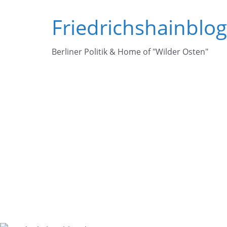
Zum
Friedrichshainblo
Inhalt
springen
Berliner Politik & Home of "Wilder Osten"