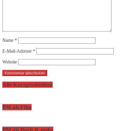
Name
*
E-Mail-Adresse
*
Website
Alle Kurzgeschichten
PM als Film
PM als Buch & mehr