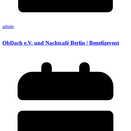
admin
ObDach e.V. und Nachtcafé Berlin | Benefizevent