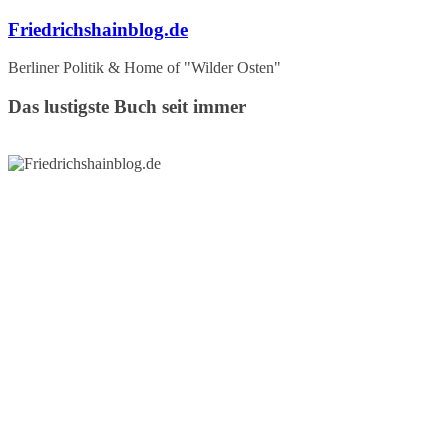
Zum
Friedrichshainblog.de
Inhalt
springen
Berliner Politik & Home of "Wilder Osten"
Das lustigste Buch seit immer