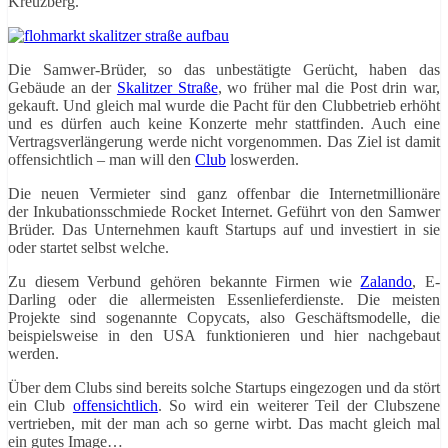
Kreuzberg.
Die Samwer-Brüder, so das unbestätigte Gerücht, haben das
Gebäude an der
Skalitzer Straße
, wo früher mal die Post drin war,
gekauft. Und gleich mal wurde die Pacht für den Clubbetrieb erhöht
und es dürfen auch keine Konzerte mehr stattfinden. Auch eine
Vertragsverlängerung werde nicht vorgenommen. Das Ziel ist damit
offensichtlich – man will den
Club
loswerden.
Die neuen Vermieter sind ganz offenbar die Internetmillionäre
der Inkubationsschmiede Rocket Internet. Geführt von den Samwer
Brüder. Das Unternehmen kauft Startups auf und investiert in sie
oder startet selbst welche.
Zu diesem Verbund gehören bekannte Firmen wie
Zalando
, E-
Darling oder die allermeisten Essenlieferdienste. Die meisten
Projekte sind sogenannte Copycats, also Geschäftsmodelle, die
beispielsweise in den USA funktionieren und hier nachgebaut
werden.
Über dem Clubs sind bereits solche Startups eingezogen und da stört
ein Club
offensichtlich
. So wird ein weiterer Teil der Clubszene
vertrieben, mit der man ach so gerne wirbt. Das macht gleich mal
ein gutes Image…