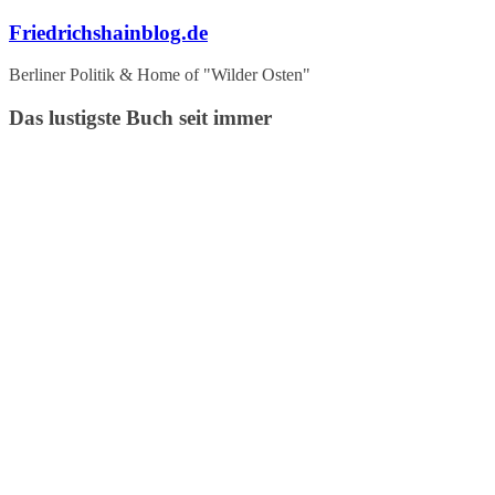
Zum
Friedrichshainblog.de
Inhalt
springen
Berliner Politik & Home of "Wilder Osten"
Das lustigste Buch seit immer