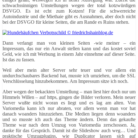
schwachssinnigen Umstellungen wegen der total kotzwürdigen
DSVGO. Es ist echt zum Kotzen! Für die schwerreiche
Autoindustrie und die Miethaie gibt es Ausnahmen, aber doch nicht
bei der DSVGO für kleine Seiten, die am Rande es Ruins stehen.
Dann verlangt man von kleinen Seiten -wie meiner – ein
Impressum, das nur ein Anwalt stellen kann und das kostet soviel
Geld, wie ich mit Werbung in einem Jahr einnehme auf dieser Seite.
Ist das zu fassen.
Weil aber mein alter Server sehr teuer und vor allem ein
undurchschaubares Backend hat, musste ich umziehen, um die SSL
Verschlüsselung hinzubekommen. Am Impressum sitze ich noch.
Aber wegen der bekackten Umstellung – man liest hier doch nur um
Himmels Willen – auf https, gingen die Bilder verloren. Mein neuer
Server wußte nicht woran es liegt und es lag am alten. Von
Variomedia kann ich nur abraten, vor allem wenn man vor hat
danach woanders hinzuziehen. Die Medien liegen denn woanders
und so musste ich auch das Theme ändern. Denn das gekaufte
Theme war nach dem Umzug von Variomedia zerschossen. Ja,
danke für das Gespräch. Damit ist die Slideshow auch weg… Und
praktische Umzugplugins, wie Duplicator lassen sich auf