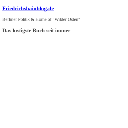
Zum
Friedrichshainblog.de
Inhalt
springen
Berliner Politik & Home of "Wilder Osten"
Das lustigste Buch seit immer